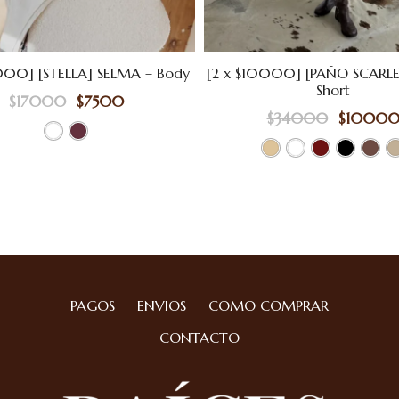
.000] [STELLA] SELMA – Body
[2 x $10000] [PAÑO SCARLE
Short
$
17000
$
7500
$
34000
$
1000
PAGOS
ENVIOS
COMO COMPRAR
CONTACTO