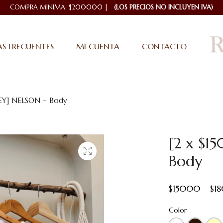
COMPRA MINIMA: $200000 |
(LOS PRECIOS NO INCLUYEN IVA)
S FRECUENTES
MI CUENTA
CONTACTO
EY] NELSON – Body
[2 x $1
Body
$
15000
$
1
Color