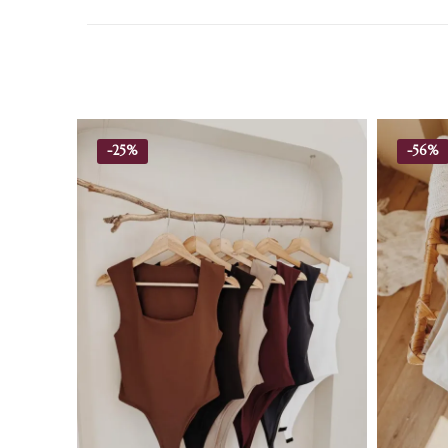
-
25%
-
56%