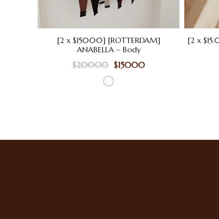
[2 x $15000] [ROTTERDAM]
[2 x $15
ANABELLA – Body
$
20000
$
15000