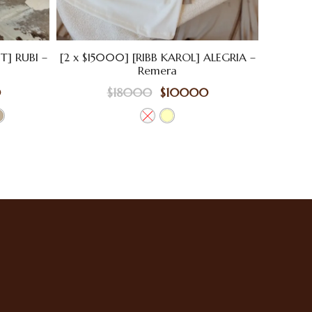
T] RUBI –
[2 x $15000] [RIBB KAROL] ALEGRIA –
Remera
0
$
18000
$
10000