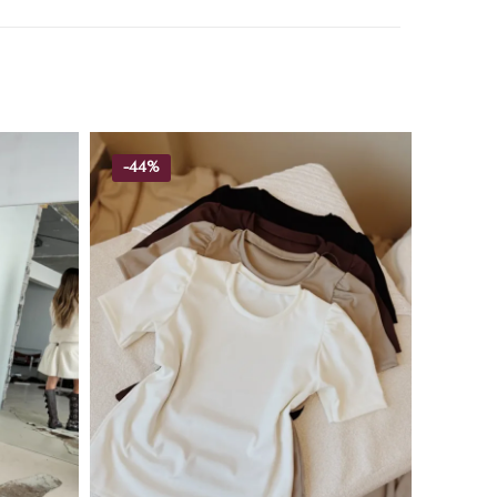
-
44%