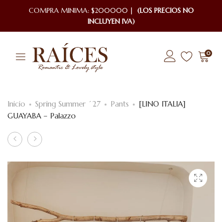
COMPRA MINIMA: $200000 |
(LOS PRECIOS NO
INCLUYEN IVA)
0
Inicio
Spring Summer ´27
Pants
[LINO ITALIA]
GUAYABA – Palazzo
Product
[LINO
[LINO
ITALIA]
ITALIA]
navigation
GRANADA
CORINTO
–
–
Blusa
Blusa