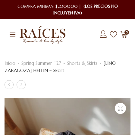
COMPRA MINIMA: $200000 |
(LOS PRECIOS NO
INCLUYEN IVA)
0
Inicio
Spring Summer ´27
Shorts & Skirts
[LINO
ZARAGOZA] HELLIN – Skort
Product
[LINO
[LINO
ZARAGOZA]
ZARAGOZA]
navigation
CAPULIN
Manzana
–
–
Blusa
Blusa