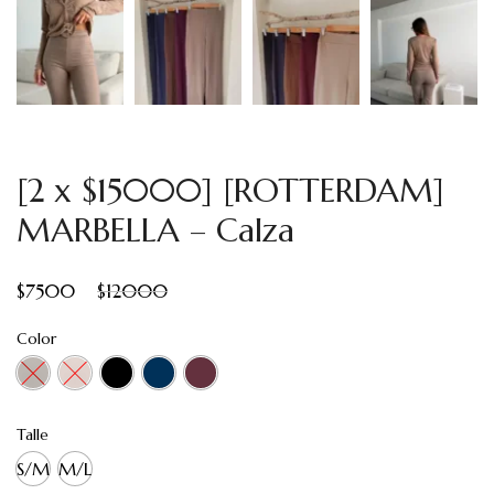
[2 x $15000] [ROTTERDAM]
MARBELLA – Calza
$
7500
$
12000
Color
Talle
S/M
M/L