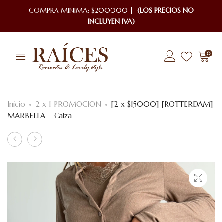
COMPRA MINIMA: $200000 |
(LOS PRECIOS NO
INCLUYEN IVA)
0
Inicio
2 x 1 PROMOCION
[2 x $15000] [ROTTERDAM]
MARBELLA – Calza
Product
[2x$10.000]
[2
[GOTA
x
navigation
SUEDE]
$15000]
ARCE
[ROTTERDAM]
–
MESTRAL
Pollera
–