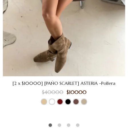
[2 x $10000] [PAÑO SCARLET] ASTERIA -Pollera
$
40000
$
10000