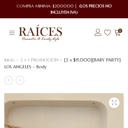
COMPRA MINIMA: $200000 |
(LOS PRECIOS NO
INCLUYEN IVA)
0
Inicio
2 x 1 PROMOCION
[2 x $15.000][BABY PARTY]
LOS ANGELES – Body
Product
[2
[2
x
x
navigation
$15000]
$15000]
[HARVEY]
[RIBB
NELSON
KAROL]
–
MUNABE