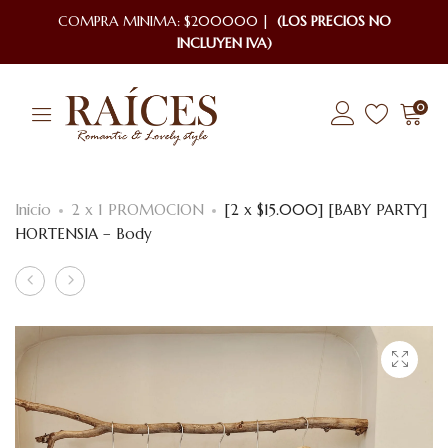
COMPRA MINIMA: $200000 |
(LOS PRECIOS NO
INCLUYEN IVA)
0
Inicio
2 x 1 PROMOCION
[2 x $15.000] [BABY PARTY]
HORTENSIA – Body
Product
[2
[2
x
x
navigation
$15.000]
$15000]
[BABY
[ROTTERDAM]
PARTY]
STONAR
BORACAY
–