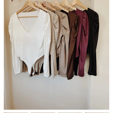
–
Body
Body