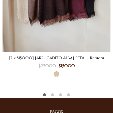
[2 x $15000] [ARRUGADITO ALBA] PETAI – Remera
$
22000
$
15000
PAGOS