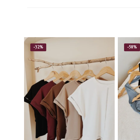
-
32%
-
58%