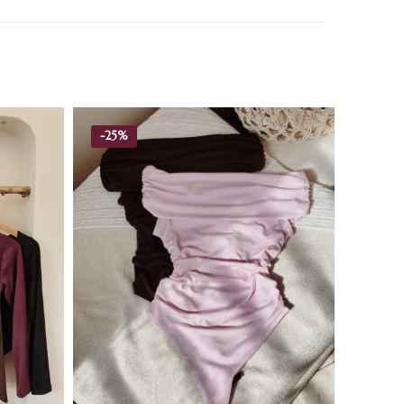
-
25%