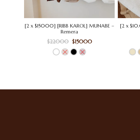
[2 x $15000] [RIBB KAROL] MUNABE –
[2 x $1
Remera
$
22000
$
15000