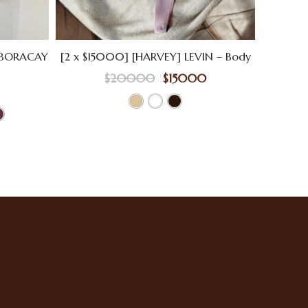
] BORACAY
[2 x $15000] [HARVEY] LEVIN – Body
$
20000
$
15000